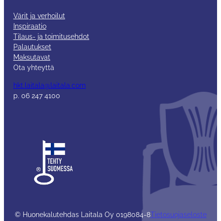
Värit ja verhoilut
Inspiraatio
Tilaus- ja toimitusehdot
Palautukset
Maksutavat
Ota yhteyttä
hkt.laitala@laitala.com
p. 06 247 4100
© Huonekalutehdas Laitala Oy 0198084-8
Tietosuojaseloste