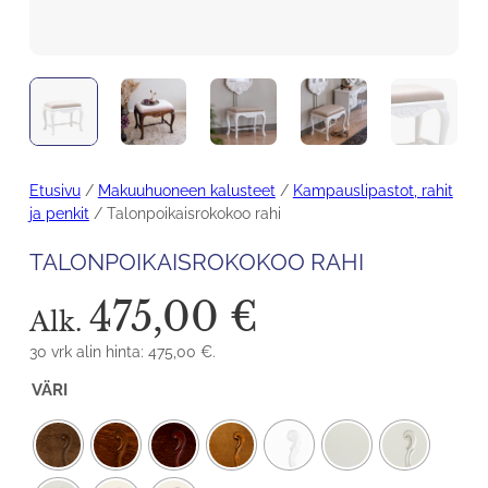
Etusivu
/
Makuuhuoneen kalusteet
/
Kampauslipastot, rahit
ja penkit
/ Talonpoikaisrokokoo rahi
TALONPOIKAISROKOKOO RAHI
475,00
€
Alk.
30 vrk alin hinta:
475,00
€
.
VÄRI