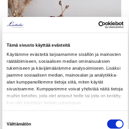
Tämä sivusto käyttää evästeitä
Käytämme evästeitä tarjoamamme sisällön ja mainosten
räätälöimiseen, sosiaalisen median ominaisuuksien
tukemiseen ja kävijämäärämme analysoimiseen. Lisäksi
jaamme sosiaalisen median, mainosalan ja analytiikka-
alan kumppaneillemme tietoja siitä, miten käytät
sivustoamme. Kumppanimme voivat yhdistää näitä tietoja
muihin tietoihin, joita olet antanut heille tai joita on kerätty,
Pieni talonpoikaisrokokoo
kun olet käyttänyt heidän palvelujaan.
tyylinen rahi/taburetti
Suostumuksen
Välttämätön
Yhdistä sympaattinen talonpoikaisrokokoo tyylinen rahi
Katso lisätietoja käyttämistämme evästeistä
valinta