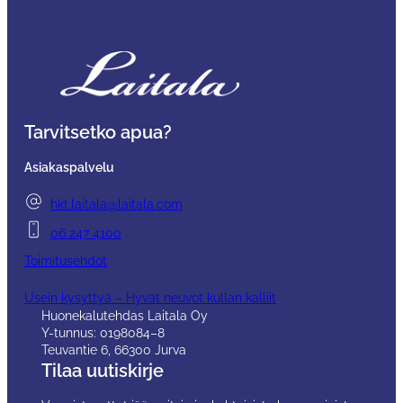
Kankaan menekki vaihtelee tuote- ja kangaskohtaisesti.
Mikäli kankaassa on suurempi, kohdistusta vaativa kuviointi,
kangasta tarvitaan enemmän.
Jos haluat varmistaa oikean kangasmäärän ennen tilausta,
ota yhteyttä:
hkt.laitala@laitala.com
Tarvitsetko apua?
Omalla kankaalla tilatun tuotteen hintaan sisältyy
verhoilutyö.
Asiakaspalvelu
hkt.laitala@laitala.com
06 247 4100
Toimitusehdot
Usein kysyttyä – Hyvät neuvot kullan kalliit
Huonekalutehdas Laitala Oy
Y-tunnus: 0198084–8
Teuvantie 6, 66300 Jurva
Tilaa uutiskirje