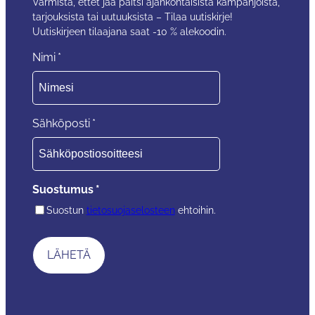
Varmista, ettet jää paitsi ajankohtaisista kampanjoista,
tarjouksista tai uutuuksista – Tilaa uutiskirje!
Uutiskirjeen tilaajana saat -10 % alekoodin.
Nimi
*
Sähköposti
*
Suostumus
*
Suostun
tietosuojaselosteen
ehtoihin.