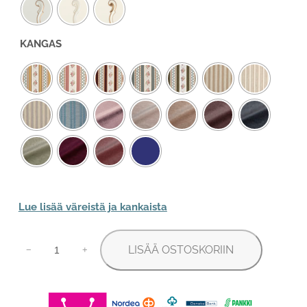
KANGAS
Lue lisää väreistä ja kankaista
Talonpoikaisrokokoo
LISÄÄ OSTOSKORIIN
rahi
−
+
määrä