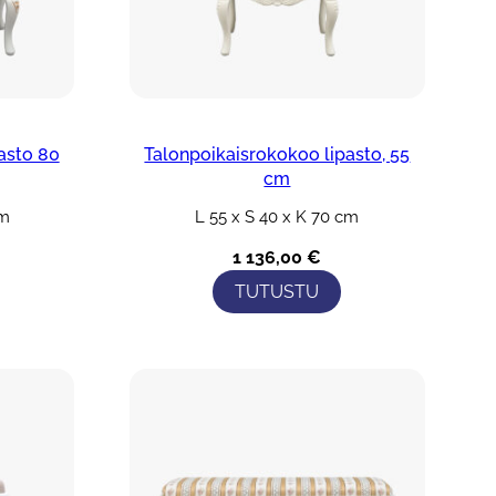
asto 80
Talonpoikaisrokokoo lipasto, 55
cm
cm
L 55 x S 40 x K 70 cm
1 136,00
€
TUTUSTU