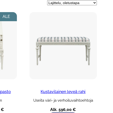
ipasto
Kustavilainen leveä rahi
cm
Useita väri- ja verhoiluvaihtoehtoja
äinen
Nykyinen
0
€
Alk.
596,00
€