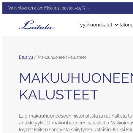
Siirry
Vain elokuun ajan: Kirjoituslipastot -15 % >
sisältöön
Tyylihuonekalut
Talonp
Etusivu
/ Makuuhuoneen kalusteet
MAKUUHUONEE
KALUSTEET
Luo makuuhuoneeseen historiallista ja rauhallista 
antiikkityylisillä makuuhuoneen kalusteilla. Valikoi
löydät kaiken sängyistä säilytyskalusteisiin. Kaikki ka