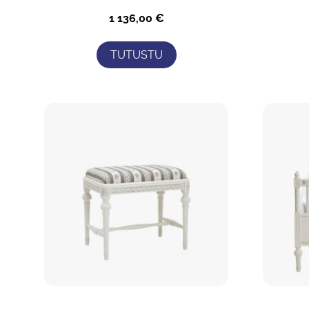
1 136,00
€
TUTUSTU