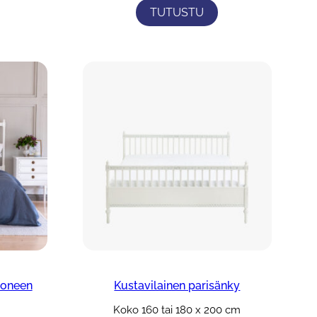
hinta
TUTUSTU
on:
1
€.
317,00 €.
uoneen
Kustavilainen parisänky
Koko 160 tai 180 x 200 cm