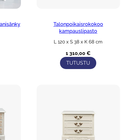
anisänky
Talonpoikaisrokokoo
kampauslipasto
m
L 120 x S 38 x K 68 cm
1 310,00
€
TUTUSTU