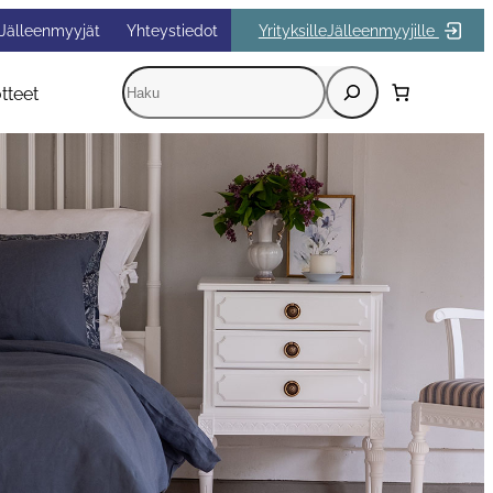
Jälleenmyyjät
Yhteystiedot
Yrityksille
Jälleenmyyjille
Etsi
tteet
Kun tuloksia tulee, voit selata niitä nuolinäppäi