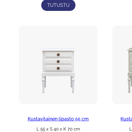
TUTUSTU
Kustavilainen lipasto 55 cm
Kust
L 55 x S 40 x K 70 cm
L