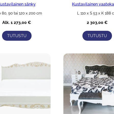
ustavilainen sänky
Kustavilainen vaatek
 80, 90 tai 120 x 200 cm
L 110 x S 53 x K 188 
Alk.
1 273,00
€
2 303,00
€
TUTUSTU
TUTUSTU