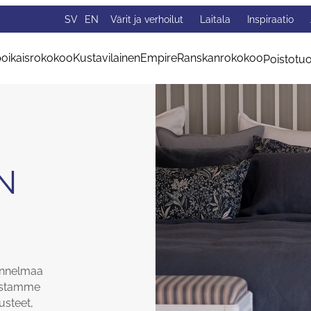
SV
EN
Värit ja verhoilut
Laitala
Inspiraatio
oikaisrokokoo
Kustavilainen
Empire
Ranskanrokokoo
Poistotuo
N
tunnelmaa
mastamme
lusteet,