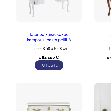
Talonpoikaisrokokoo
T
kampauslipasto peilillä
L 120 x S 38 x K 68 cm
L
1 843,00
€
1
TUTUSTU