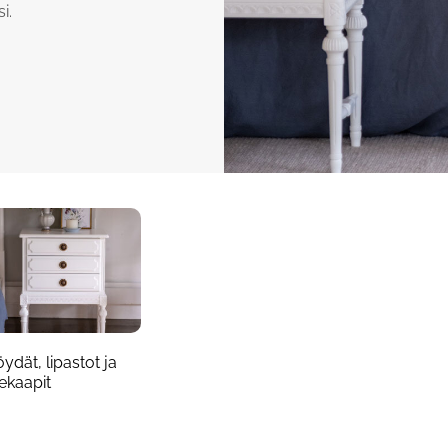
i.
ydät, lipastot ja
ekaapit