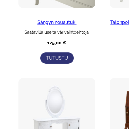
Sängyn nousutuki
Talonpo
Saatavilla useita värivaihtoehtoja.
125,00
€
TUTUSTU