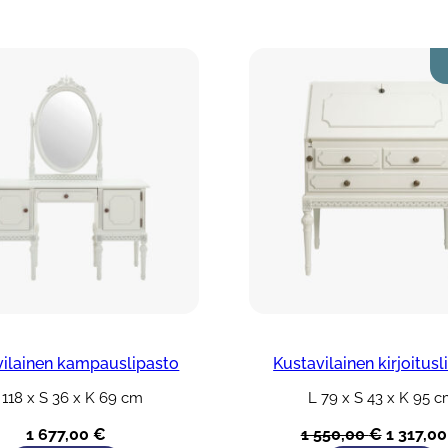
vilainen kampauslipasto
Kustavilainen kirjoitusl
 118 x S 36 x K 69 cm
L 79 x S 43 x K 95 
Alkuper
1 677,00
€
1 550,00
€
1 317,0