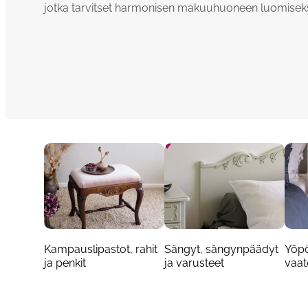
jotka tarvitset harmonisen makuuhuoneen luomiseks
Kampauslipastot, rahit
Sängyt, sängynpäädyt
Yöpö
ja penkit
ja varusteet
vaat