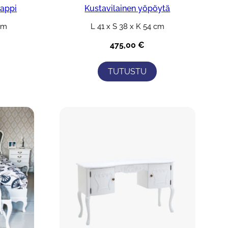
aappi
Kustavilainen yöpöytä
cm
L 41 x S 38 x K 54 cm
475,00
€
TUTUSTU