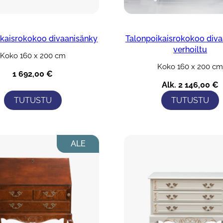
ikaisrokokoo divaanisänky
Talonpoikaisrokokoo diva
verhoiltu
Koko 160 x 200 cm
Koko 160 x 200 c
1 692,00
€
Alk.
2 146,00
€
TUTUSTU
TUTUSTU