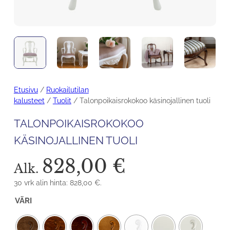
Etusivu
/
Ruokailutilan
kalusteet
/
Tuolit
/ Talonpoikaisrokokoo käsinojallinen tuoli
TALONPOIKAISROKOKOO
KÄSINOJALLINEN TUOLI
828,00
€
Alk.
30 vrk alin hinta:
828,00
€
.
VÄRI