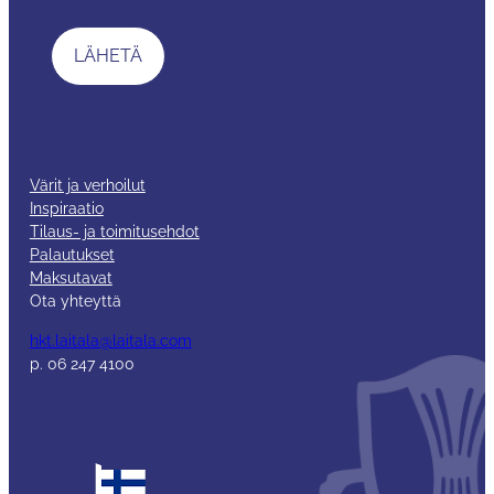
Värit ja verhoilut
Inspiraatio
Tilaus- ja toimitusehdot
Palautukset
Maksutavat
Ota yhteyttä
hkt.laitala@laitala.com
p. 06 247 4100