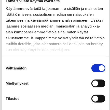
Tämä sivusto käyttää evästeitä
Käytämme evästeitä tarjoamamme sisällön ja mainosten
räätälöimiseen, sosiaalisen median ominaisuuksien
tukemiseen ja kävijämäärämme analysoimiseen. Lisäksi
Monikäyttöinen klassikko
jaamme sosiaalisen median, mainosalan ja analytiikka-
alan kumppaneillemme tietoja siitä, miten käytät
sivustoamme. Kumppanimme voivat yhdistää näitä tietoja
Tämä tuoli sopii täydellisesti ruokapöydän ääreen,
olohuoneeseen nojatuoliksi, makuuhuoneeseen, eteiseen,
muihin tietoihin, joita olet antanut heille tai joita on kerätty,
työpisteelle tai pukeutumishuoneeseen.
kun olet käyttänyt heidän palvelujaan.
Tuo historiallisista tyyleistä inspiroituneeseen sisustukseen
ripaus rokokootyyliä tai valitse tuoli modernin kodin
Suostumuksen
katseenvangitsijaksi.
Välttämätön
Katso lisätietoja käyttämistämme evästeistä
valinta
osoitteessa
laitala.com/yhteys/evasteseloste/
.
Ergonomisesti muotoiltu selkänoja, käsinojat ja joustava
istuinosa takaavat miellyttävän istuintuntuman. Tuolissa
Mieltymykset
viihtyy mielellään vähän pidempäänkin ja tukevien käsinojien
ansiosta siitä on hyvä nousta ylös. Siksi voimme suositella
sitä myös neuvottelutiloihin tai kabinetteihin.
Tilastot
Talonpoikaisrokokoo nojatuoli on hyvä valinta, jos kaipaat