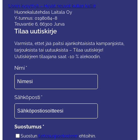
Usein kysyttyä – Hyvät neuvot kullan kalliit
Huonekalutehdas Laitala Oy
Y-tunnus: 0198084–8
Teuvantie 6, 66300 Jurva
Tilaa uutiskirje
Varmista, ettet jää paitsi ajankohtaisista kampanjoista,
tarjouksista tai uutuuksista – Tilaa uutiskirje!
Uutiskirjeen tilaajana saat -10 % alekoodin.
Nimi
*
Sähköposti
*
Suostumus
*
Suostun
tietosuojaselosteen
ehtoihin.