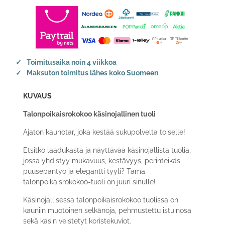
Toimitusaika noin 4 viikkoa
Maksuton toimitus lähes koko Suomeen
KUVAUS
Talonpoikaisrokokoo käsinojallinen tuoli
Ajaton kaunotar, joka kestää sukupolvelta toiselle!
Etsitkö laadukasta ja näyttävää käsinojallista tuolia,
jossa yhdistyy mukavuus, kestävyys, perinteikäs
puusepäntyö ja elegantti tyyli? Tämä
talonpoikaisrokokoo-tuoli on juuri sinulle!
Käsinojallisessa talonpoikaisrokokoo tuolissa on
kauniin muotoinen selkänoja, pehmustettu istuinosa
sekä käsin veistetyt koristekuviot.