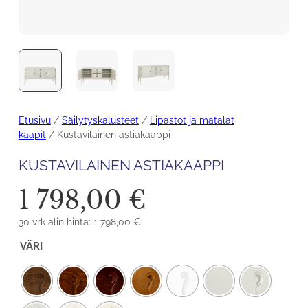
Etusivu
/
Säilytyskalusteet
/
Lipastot ja matalat
kaapit
/ Kustavilainen astiakaappi
KUSTAVILAINEN ASTIAKAAPPI
1 798,00
€
30 vrk alin hinta:
1 798,00
€
.
VÄRI