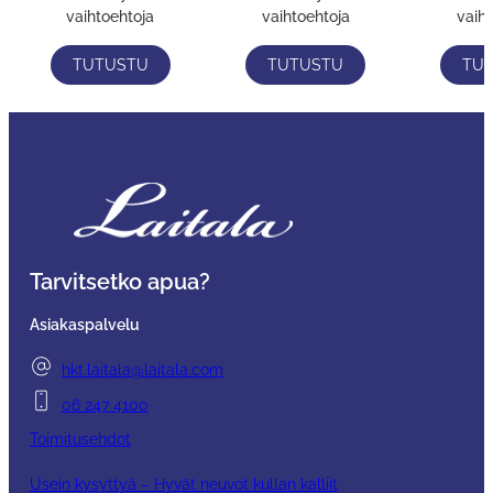
vaihtoehtoja
vaihtoehtoja
vaih
TUTUSTU
TUTUSTU
TU
Tarvitsetko apua?
Asiakaspalvelu
hkt.laitala@laitala.com
06 247 4100
Toimitusehdot
Usein kysyttyä – Hyvät neuvot kullan kalliit