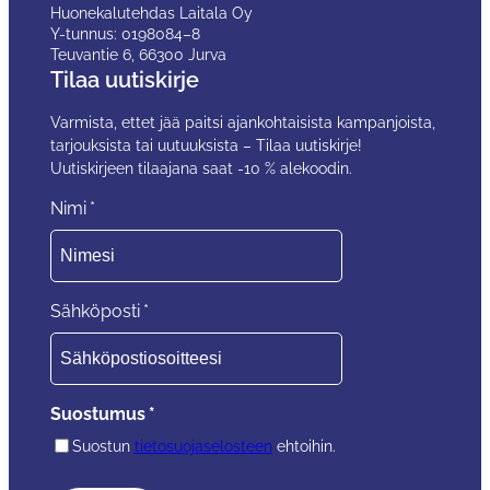
Huonekalutehdas Laitala Oy
Y-tunnus: 0198084–8
Teuvantie 6, 66300 Jurva
Tilaa uutiskirje
Varmista, ettet jää paitsi ajankohtaisista kampanjoista,
tarjouksista tai uutuuksista – Tilaa uutiskirje!
Uutiskirjeen tilaajana saat -10 % alekoodin.
Nimi
*
Sähköposti
*
Suostumus
*
Suostun
tietosuojaselosteen
ehtoihin.