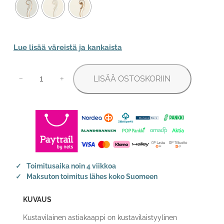
Lue lisää väreistä ja kankaista
Kustavilainen
LISÄÄ OSTOSKORIIN
astiakaappi
−
+
määrä
Toimitusaika noin 4 viikkoa
Maksuton toimitus lähes koko Suomeen
KUVAUS
Kustavilainen astiakaappi on kustavilaistyylinen