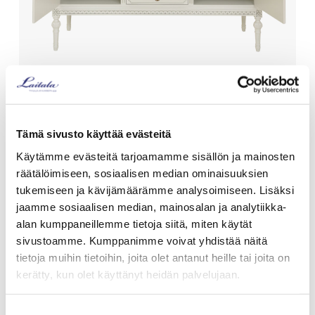
Kustavilaistyylinen
astiakaappi
Tämä sivusto käyttää evästeitä
Käytämme evästeitä tarjoamamme sisällön ja mainosten
Kustavilainen matala astiakaappi, jota voisi kutsua myös
räätälöimiseen, sosiaalisen median ominaisuuksien
senkiksi. Astiakaapissa on säilytystilaa kahden kaapin ja
tukemiseen ja kävijämäärämme analysoimiseen. Lisäksi
neljän laatikon verran. Tämän kustavilaistyylisen
jaamme sosiaalisen median, mainosalan ja analytiikka-
säilytyskalusteen kansi toimii työtasona tai laskutilana.
alan kumppaneillemme tietoja siitä, miten käytät
Voit sijoittaa kaapin esimerkiksi ruokailutilaan, jossa se
sivustoamme. Kumppanimme voivat yhdistää näitä
palvelee myös sivupöytänä ja apuna tarjoilussa. Kaappi
tietoja muihin tietoihin, joita olet antanut heille tai joita on
toimii niin astioiden kuin muidenkin tavaroiden säilytyksessä
kerätty, kun olet käyttänyt heidän palvelujaan.
ja kätkee säilytettävät tavarat hillitysti koristeltujen oviensa
taakse. Alakaapin ovien takaa löytyvät irralliset, siirrettävät
hyllyt.
Suostumuksen