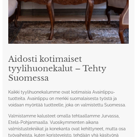
Aidosti kotimaiset
tyylihuonekalut – Tehty
Suomessa
Kaikki tyylihuonekalumme ovat kotimaisia Avainlippu-
tuotteita. Avainlippu on merkki suomalaisesta työstä ja
voidaan myöntää tuotteelle, joka on valmistettu Suomessa.
Valmistamme kalusteet omalla tehtaallamme Jurvassa,
Etelä-Pohjanmaalla. Vuosikymmenten aikana
valmistustekniikat ja konekanta ovat kehittyneet, mutta osa
työvaiheista, kuten koristeveisto, tehdään yhä käsityönä