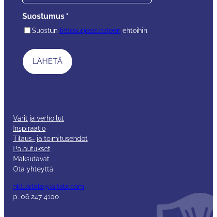
Suostumus
*
Suostun
tietosuojaselosteen
ehtoihin.
Värit ja verhoilut
Inspiraatio
Tilaus- ja toimitusehdot
Palautukset
Maksutavat
Ota yhteyttä
hkt.laitala@laitala.com
p. 06 247 4100