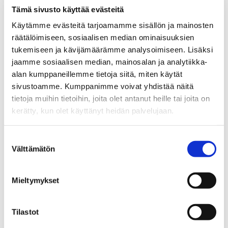
astiakaappi
hopealipasto
Tämä sivusto käyttää evästeitä
L 169 x S 51 x K 81 cm
Poistotuote
Käytämme evästeitä tarjoamamme sisällön ja mainosten
Alkuperäinen
Nykyin
1 798,00
€
1 643,00
€
990,00
€
räätälöimiseen, sosiaalisen median ominaisuuksien
hinta
hinta
tukemiseen ja kävijämäärämme analysoimiseen. Lisäksi
TUTUSTU
TUTUSTU
oli:
on:
jaamme sosiaalisen median, mainosalan ja analytiikka-
1
990,00 
643,00 €.
alan kumppaneillemme tietoja siitä, miten käytät
sivustoamme. Kumppanimme voivat yhdistää näitä
tietoja muihin tietoihin, joita olet antanut heille tai joita on
kerätty, kun olet käyttänyt heidän palvelujaan.
Suostumuksen
Välttämätön
Katso lisätietoja käyttämistämme evästeistä
valinta
osoitteessa
laitala.com/yhteys/evasteseloste/
.
Mieltymykset
Talonpoikaisrokokoo
Talonpoikaisrokokoo lipasto
Tilastot
kirjoituslipasto
80 cm
L 80 x S 44 x K 96 cm
L 80 x S 40 x K 70 cm