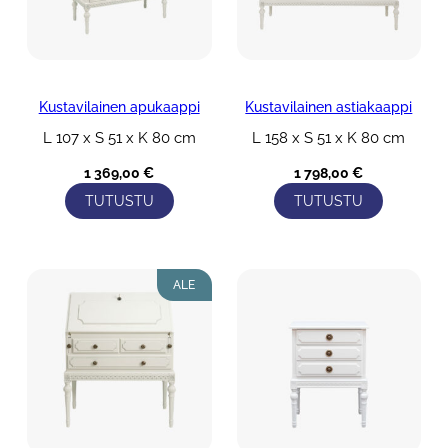
Kustavilainen apukaappi
Kustavilainen astiakaappi
L 107 x S 51 x K 80 cm
L 158 x S 51 x K 80 cm
1 369,00
€
1 798,00
€
TUTUSTU
TUTUSTU