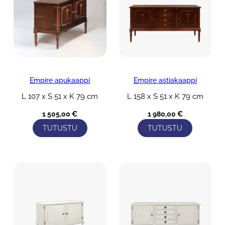
Empire apukaappi
Empire astiakaappi
L 107 x S 51 x K 79 cm
L 158 x S 51 x K 79 cm
1 505,00
€
1 980,00
€
TUTUSTU
TUTUSTU