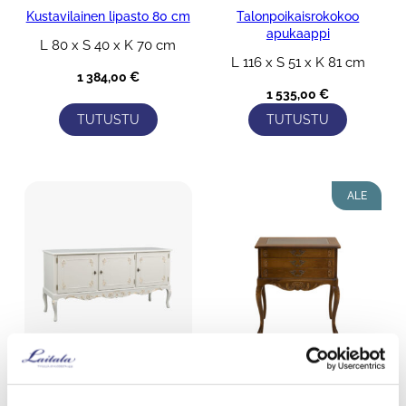
Kustavilainen lipasto 80 cm
Talonpoikaisrokokoo
apukaappi
L 80 x S 40 x K 70 cm
L 116 x S 51 x K 81 cm
1 384,00
€
1 535,00
€
TUTUSTU
TUTUSTU
Talonpoikaisrokokoo
Talonpoikaisrokokoo