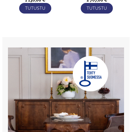
1 136,00
€
2 767,00
€
TUTUSTU
TUTUSTU