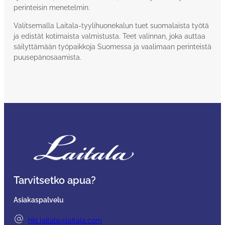
perinteisin menetelmin.
Valitsemalla Laitala-tyylihuonekalun tuet suomalaista työtä
ja edistät kotimaista valmistusta. Teet valinnan, joka auttaa
säilyttämään työpaikkoja Suomessa ja vaalimaan perinteistä
puusepänosaamista.
Tarvitsetko apua?
Asiakaspalvelu
hkt.laitala@laitala.com