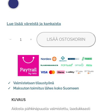
Lue lisää väreistä ja kankaista
Ranskanrokokoo
LISÄÄ OSTOSKORIIN
nojatuoli
−
+
määrä
Valmistetaan tilaustyönä
Maksuton toimitus lähes koko Suomeen
KUVAUS
Aidosta pähkinäpuusta valmistettu, laadukkaasti