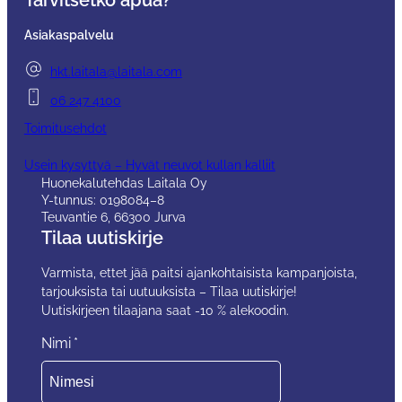
Tarvitsetko apua?
Omalla kankaalla tilatun tuotteen hintaan sisältyy
Asiakaspalvelu
verhoilutyö.
hkt.laitala@laitala.com
06 247 4100
Toimitusehdot
Usein kysyttyä – Hyvät neuvot kullan kalliit
Huonekalutehdas Laitala Oy
Y-tunnus: 0198084–8
Teuvantie 6, 66300 Jurva
Tilaa uutiskirje
Varmista, ettet jää paitsi ajankohtaisista kampanjoista,
tarjouksista tai uutuuksista – Tilaa uutiskirje!
Uutiskirjeen tilaajana saat -10 % alekoodin.
Nimi
*