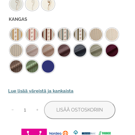
KANGAS
Lue lisää väreistä ja kankaista
Kustavilainen
LISÄÄ OSTOSKORIIN
sohva
−
+
määrä