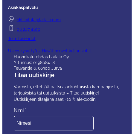
verhoilutyö.
Asiakaspalvelu
hkt.laitala@laitala.com
06 247 4100
Toimitusehdot
Usein kysyttyä – Hyvät neuvot kullan kalliit
Huonekalutehdas Laitala Oy
Y-tunnus: 0198084–8
Teuvantie 6, 66300 Jurva
Tilaa uutiskirje
Varmista, ettet jää paitsi ajankohtaisista kampanjoista,
tarjouksista tai uutuuksista – Tilaa uutiskirje!
Uutiskirjeen tilaajana saat -10 % alekoodin.
Nimi
*