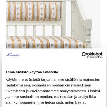
Tämä sivusto käyttää evästeitä
Käytämme evästeitä tarjoamamme sisällön ja mainosten
Kustavilaistyylinen sohva
räätälöimiseen, sosiaalisen median ominaisuuksien
tukemiseen ja kävijämäärämme analysoimiseen. Lisäksi
Jos toivot sohvan olevan tukeva, ryhdikäs ja tuovan
jaamme sosiaalisen median, mainosalan ja analytiikka-
sisustukseen tuulahduksen hillittyä pohjoismaista
alan kumppaneillemme tietoja siitä, miten käytät
kartanotyyliä – Valitse kustavilainen sohva!