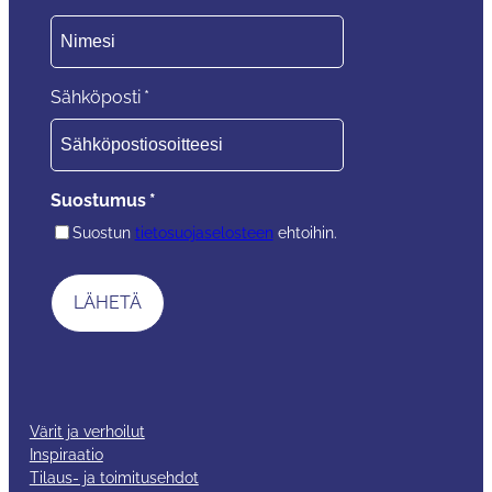
Sähköposti
*
Suostumus
*
Suostun
tietosuojaselosteen
ehtoihin.
Värit ja verhoilut
Inspiraatio
Tilaus- ja toimitusehdot