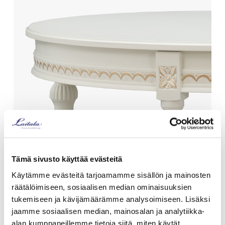
Tämä sivusto käyttää evästeitä
Käytämme evästeitä tarjoamamme sisällön ja mainosten
räätälöimiseen, sosiaalisen median ominaisuuksien
Kustavilaistyylinen
tukemiseen ja kävijämäärämme analysoimiseen. Lisäksi
jaamme sosiaalisen median, mainosalan ja analytiikka-
ruokapöytä
alan kumppaneillemme tietoja siitä, miten käytät