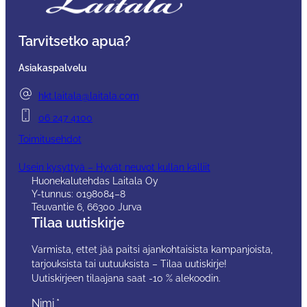
Tarvitsetko apua?
Asiakaspalvelu
hkt.laitala@laitala.com
06 247 4100
Toimitusehdot
Usein kysyttyä – Hyvät neuvot kullan kalliit
Huonekalutehdas Laitala Oy
Y-tunnus: 0198084–8
Teuvantie 6, 66300 Jurva
Tilaa uutiskirje
Varmista, ettet jää paitsi ajankohtaisista kampanjoista,
tarjouksista tai uutuuksista – Tilaa uutiskirje!
Uutiskirjeen tilaajana saat -10 % alekoodin.
Nimi
*