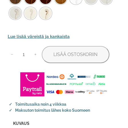
Lue lisää väreistä ja kankaista
Kustavilainen
LISÄÄ OSTOSKORIIN
ruokapöytä
−
+
pyöreä
määrä
Toimitusaika noin 4 viikkoa
Maksuton toimitus lähes koko Suomeen
KUVAUS