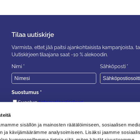
Tilaa uutiskirje
Varmista, ettet jää paitsi ajankohtaisista kampanjoista, ta
Uutiskirjeen tilaajana saat -10 % alekoodin.
Nimi
*
Sähköposti
*
Suostumus
*
Suostun
tietosuojaselosteen
ehtoihin.
teitä
mamme sisällön ja mainosten räätälöimiseen, sosiaalisen medi
n ja kävijämäärämme analysoimiseen. Lisäksi jaamme sosiaali
alan kumppaneillemme tietoja siitä, miten käytät sivustoamme.