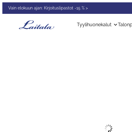
Siirry
Vain elokuun ajan: Kirjoituslipastot -15 % >
sisältöön
Tyylihuonekalut
Talonp