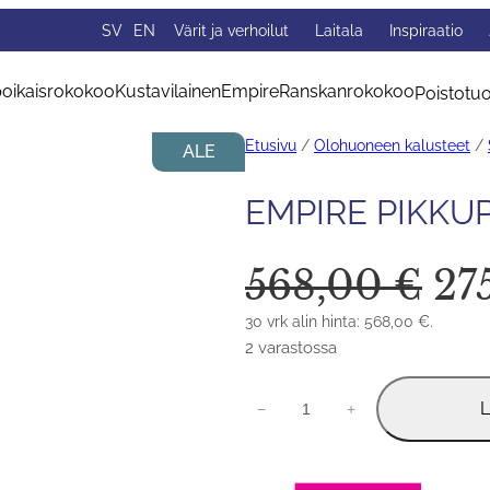
SV
EN
Värit ja verhoilut
Laitala
Inspiraatio
oikaisrokokoo
Kustavilainen
Empire
Ranskanrokokoo
Poistotuo
Etusivu
/
Olohuoneen kalusteet
/
ALE
EMPIRE PIKKU
568,00
€
Al
27
hi
30 vrk alin hinta:
568,00
€
.
2 varastossa
oli
56
Empire
L
−
+
pikkupöytä
määrä