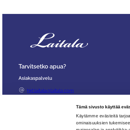
Tarvitsetko apua?
Asiakaspalvelu
hkt.laitala@laitala.com
06 247 4100
Tämä sivusto käyttää eväs
Toimitusehdot
Käytämme evästeitä tarjoa
ominaisuuksien tukemisee
Usein kysyttyä – Hyvät neuvot kullan kalliit
Huonekalutehdas Laitala Oy
mainosalan ja analytiikka-