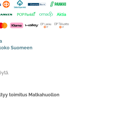
a
s koko Suomeen
öytä.
ltyy toimitus Matkahuollon