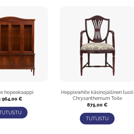
e hopeakaappi
Hepplewhite käsinojallinen tuoli
Chrysanthemum Toile
3 964,00
€
875,00
€
TUTUSTU
TUTUSTU