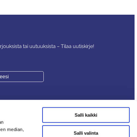
rjouksista tai uutuuksista – Tilaa uutiskirje!
Salli kaikki
an
sen median,
Salli valinta