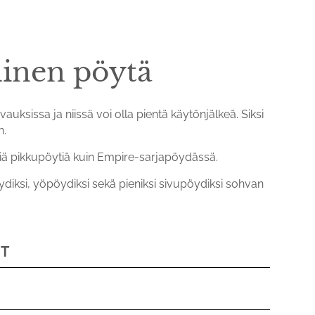
inen pöytä
auksissa ja niissä voi olla pientä käytönjälkeä. Siksi
n.
siä pikkupöytiä kuin Empire-sarjapöydässä.
diksi, yöpöydiksi sekä pieniksi sivupöydiksi sohvan
IT