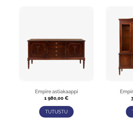
Empire astiakaappi
Empir
1 980,00
€
TUTUSTU