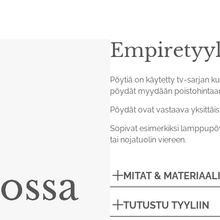
Empiretyyl
Pöytiä on käytetty tv-sarjan kuv
pöydät myydään poistohintaa
Pöydät ovat vastaava yksittäi
Sopivat esimerkiksi lamppupöy
tai nojatuolin viereen.
MITAT & MATERIAAL
Mitat
TUTUSTU TYYLIIN