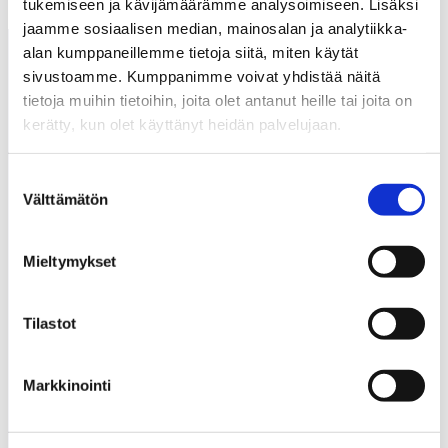
tukemiseen ja kävijämäärämme analysoimiseen. Lisäksi
jaamme sosiaalisen median, mainosalan ja analytiikka-
alan kumppaneillemme tietoja siitä, miten käytät
sivustoamme. Kumppanimme voivat yhdistää näitä
tietoja muihin tietoihin, joita olet antanut heille tai joita on
kerätty, kun olet käyttänyt heidän palvelujaan.
Suostumuksen
Tarvitsetko apua?
Välttämätön
Katso lisätietoja käyttämistämme evästeistä
valinta
Asiakaspalvelu
osoitteessa
laitala.com/yhteys/evasteseloste/
.
Mieltymykset
hkt.laitala@laitala.com
06 247 4100
Tilastot
Toimitusehdot
Usein kysyttyä – Hyvät neuvot kullan kalliit
Markkinointi
Huonekalutehdas Laitala Oy
Y-tunnus: 0198084–8
Teuvantie 6, 66300 Jurva