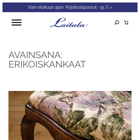
Vain elokuun ajan: Kirjoituslipastot -15 % >
Siirry
sisältöön
Etsi
Kun tuloksia 
AVAINSANA:
ERIKOISKANKAAT