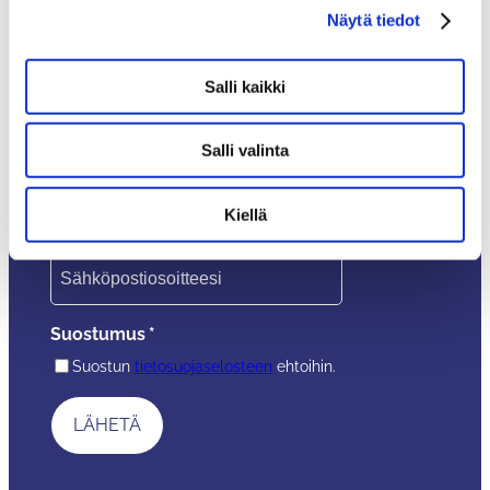
Tilaa uutiskirje
Näytä tiedot
Varmista, ettet jää paitsi ajankohtaisista kampanjoista,
tarjouksista tai uutuuksista – Tilaa uutiskirje!
Salli kaikki
Uutiskirjeen tilaajana saat -10 % alekoodin.
Nimi
*
Salli valinta
Kiellä
Sähköposti
*
Suostumus
*
Suostun
tietosuojaselosteen
ehtoihin.