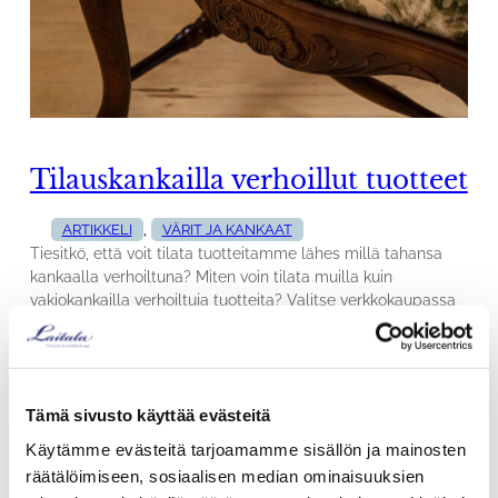
Tilauskankailla verhoillut tuotteet
, 
ARTIKKELI
VÄRIT JA KANKAAT
Tiesitkö, että voit tilata tuotteitamme lähes millä tahansa
kankaalla verhoiltuna? Miten voin tilata muilla kuin
vakiokankailla verhoiltuja tuotteita? Valitse verkkokaupassa
tuotteen verhoiluksi ”Tilauskangas / oma kangas” ja lähetä
kangas tehtaallemme verhoilua varten tai ilmoita
valitsemasi kangas tilauksen tiedoissa, niin tilaamme sen
puolestasi, kun valitset kankaan, joka löytyy Annalan,
Tämä sivusto käyttää evästeitä
Lauritzonin tai Orient Occidentin valikoimista. Millainen
kangas…
Käytämme evästeitä tarjoamamme sisällön ja mainosten
räätälöimiseen, sosiaalisen median ominaisuuksien