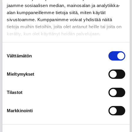
jaamme sosiaalisen median, mainosalan ja analytiikka-
alan kumppaneillemme tietoja siitä, miten käytät
sivustoamme. Kumppanimme voivat yhdistää näitä
tietoja muihin tietoihin, joita olet antanut heille tai joita on
kerätty, kun olet käyttänyt heidän palvelujaan.
Tarvitsetko apua?
Suostumuksen
Välttämätön
Katso lisätietoja käyttämistämme evästeistä
valinta
Asiakaspalvelu
osoitteessa
laitala.com/yhteys/evasteseloste/
.
hkt.laitala@laitala.com
Mieltymykset
06 247 4100
Toimitusehdot
Tilastot
Usein kysyttyä – Hyvät neuvot kullan kalliit
Huonekalutehdas Laitala Oy
Markkinointi
Y-tunnus: 0198084–8
Teuvantie 6, 66300 Jurva
Tilaa uutiskirje