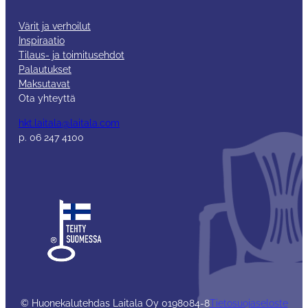
Värit ja verhoilut
Inspiraatio
Tilaus- ja toimitusehdot
Palautukset
Maksutavat
Ota yhteyttä
hkt.laitala@laitala.com
p. 06 247 4100
© Huonekalutehdas Laitala Oy 0198084-8
Tietosuojaseloste