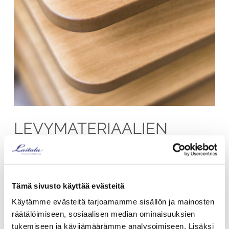
LEVYMATERIAALIEN
TYÖSTÖ
Tämä sivusto käyttää evästeitä
Valmistamme massiivipuutuotteiden ohella tuotteita myös
Käytämme evästeitä tarjoamamme sisällön ja mainosten
erilaisista puupohjaisista levymateriaaleista.
räätälöimiseen, sosiaalisen median ominaisuuksien
tukemiseen ja kävijämäärämme analysoimiseen. Lisäksi