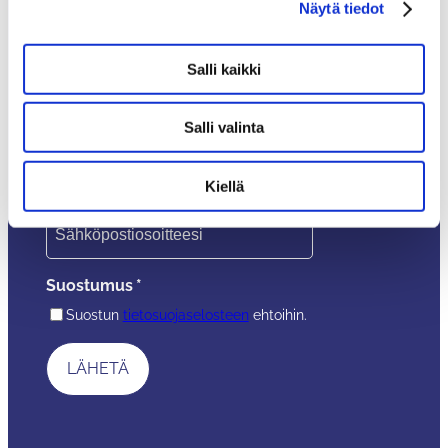
Näytä tiedot
Varmista, ettet jää paitsi ajankohtaisista kampanjoista,
tarjouksista tai uutuuksista – Tilaa uutiskirje!
Uutiskirjeen tilaajana saat -10 % alekoodin.
Salli kaikki
Nimi
*
Salli valinta
Kiellä
Sähköposti
*
Suostumus
*
Suostun
tietosuojaselosteen
ehtoihin.