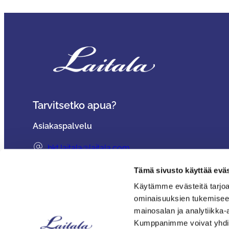
Tarvitsetko apua?
Asiakaspalvelu
hkt.laitala@laitala.com
06 247 4100
Tämä sivusto käyttää eväs
Toimitusehdot
Käytämme evästeitä tarjoa
ominaisuuksien tukemisee
Usein kysyttyä – Hyvät neuvot kullan kalliit
mainosalan ja analytiikka-
Huonekalutehdas Laitala Oy
Vä
Kumppanimme voivat yhdistää 
Y-tunnus: 0198084–8