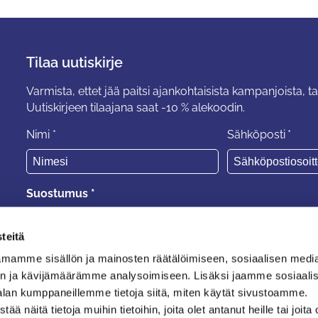
Tilaa uutiskirje
Varmista, ettet jää paitsi ajankohtaisista kampanjoista, ta
Uutiskirjeen tilaajana saat -10 % alekoodin.
Nimi
*
Sähköposti
*
Suostumus
*
Suostun
tietosuojaselosteen
ehtoihin.
teitä
mamme sisällön ja mainosten räätälöimiseen, sosiaalisen medi
n ja kävijämäärämme analysoimiseen. Lisäksi jaamme sosiaali
alan kumppaneillemme tietoja siitä, miten käytät sivustoamme.
rit ja verhoilut
Ota yhteyttä
näitä tietoja muihin tietoihin, joita olet antanut heille tai joita 