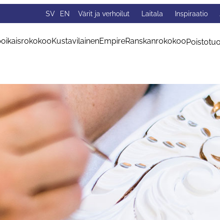
SV
EN
Värit ja verhoilut
Laitala
Inspiraatio
oikaisrokokoo
Kustavilainen
Empire
Ranskanrokokoo
Poistotuo