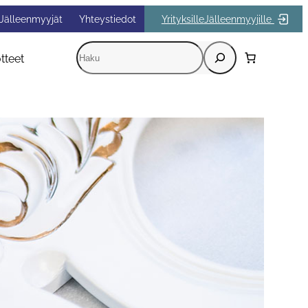
Jälleenmyyjät
Yhteystiedot
Yrityksille
Jälleenmyyjille
Etsi
tteet
Kun tuloksia tulee, voit selata niitä nuolinäppäi