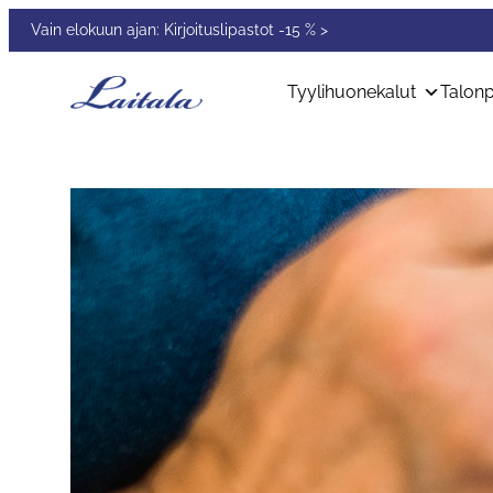
Siirry
Vain elokuun ajan: Kirjoituslipastot -15 % >
sisältöön
Tyylihuonekalut
Talonp