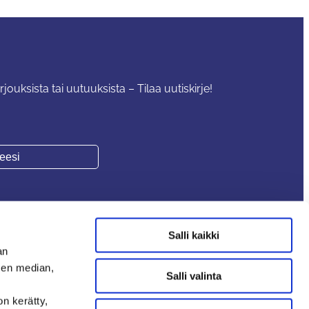
rjouksista tai uutuuksista – Tilaa uutiskirje!
Salli kaikki
an
sen median,
Salli valinta
on kerätty,