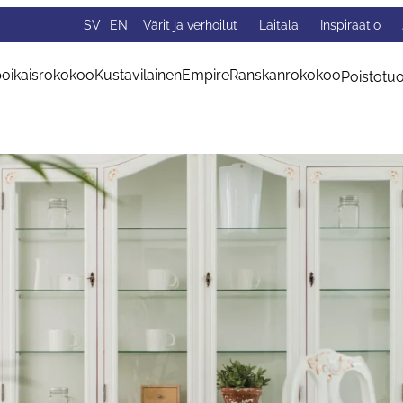
SV
EN
Värit ja verhoilut
Laitala
Inspiraatio
oikaisrokokoo
Kustavilainen
Empire
Ranskanrokokoo
Poistotuo