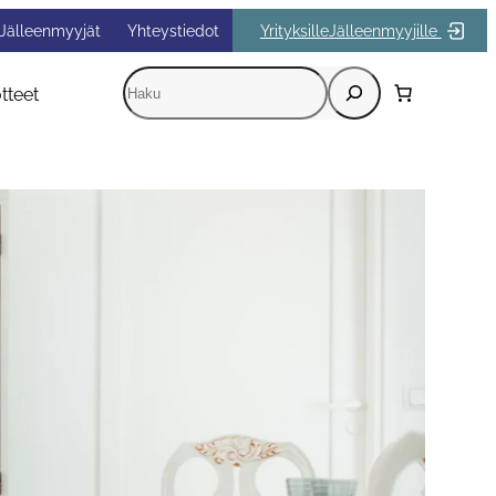
Jälleenmyyjät
Yhteystiedot
Yrityksille
Jälleenmyyjille
Etsi
tteet
Kun tuloksia tulee, voit selata niitä nuolinäppäi