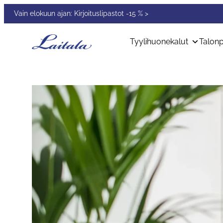
Siirry
Vain elokuun ajan: Kirjoituslipastot -15 % >
sisältöön
Tyylihuonekalut
Talonp