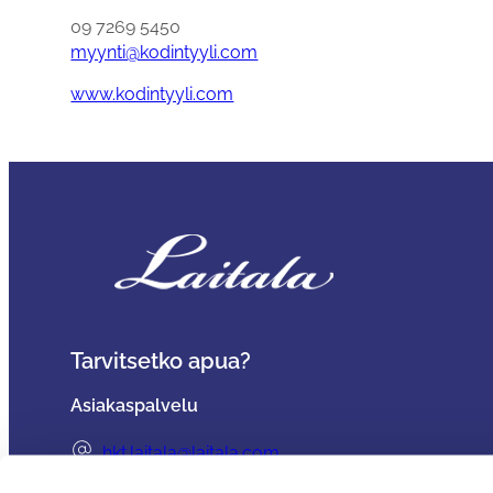
09 7269 5450
myynti@kodintyyli.com
www.kodintyyli.com
Tarvitsetko apua?
Asiakaspalvelu
hkt.laitala@laitala.com
06 247 4100