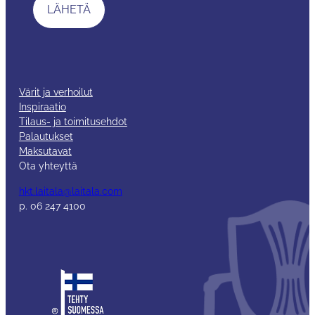
Värit ja verhoilut
Inspiraatio
Tilaus- ja toimitusehdot
Palautukset
Maksutavat
Ota yhteyttä
hkt.laitala@laitala.com
p. 06 247 4100