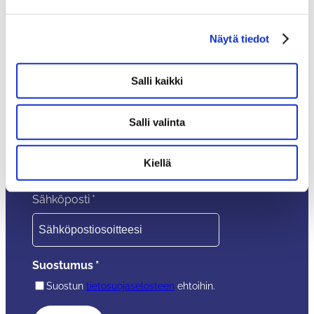
Huonekalutehdas Laitala Oy
Y-tunnus: 0198084–8
Teuvantie 6, 66300 Jurva
Näytä tiedot
Tilaa uutiskirje
Varmista, ettet jää paitsi ajankohtaisista kampanjoista,
Salli kaikki
tarjouksista tai uutuuksista – Tilaa uutiskirje!
Uutiskirjeen tilaajana saat -10 % alekoodin.
Salli valinta
Nimi
*
Kiellä
Sähköposti
*
Suostumus
*
Suostun
tietosuojaselosteen
ehtoihin.