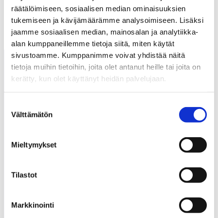
kalustetalo@juurikivi.fi
räätälöimiseen, sosiaalisen median ominaisuuksien
tukemiseen ja kävijämäärämme analysoimiseen. Lisäksi
www.juurikivi.fi
jaamme sosiaalisen median, mainosalan ja analytiikka-
alan kumppaneillemme tietoja siitä, miten käytät
sivustoamme. Kumppanimme voivat yhdistää näitä
tietoja muihin tietoihin, joita olet antanut heille tai joita on
kerätty, kun olet käyttänyt heidän palvelujaan.
Suostumuksen
Välttämätön
Katso lisätietoja käyttämistämme evästeistä
valinta
Tarvitsetko apua?
osoitteessa
laitala.com/yhteys/evasteseloste/
.
Asiakaspalvelu
Mieltymykset
hkt.laitala@laitala.com
Tilastot
06 247 4100
Toimitusehdot
Markkinointi
Usein kysyttyä – Hyvät neuvot kullan kalliit