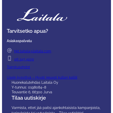
Tarvitsetko apua?
Asiakaspalvelu
hkt.laitala@laitala.com
06 247 4100
Toimitusehdot
Usein kysyttyä – Hyvät neuvot kullan kalliit
Huonekalutehdas Laitala Oy
Y-tunnus: 0198084–8
Teuvantie 6, 66300 Jurva
Tilaa uutiskirje
Varmista, ettet jää paitsi ajankohtaisista kampanjoista,
tarjouksista tai uutuuksista – Tilaa uutiskirje!