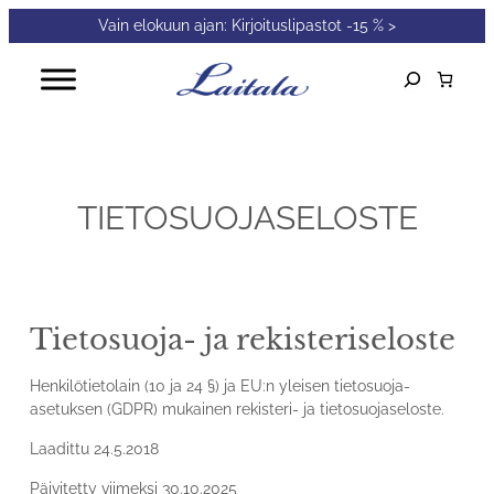
Vain elokuun ajan: Kirjoituslipastot -15 % >
Siirry
sisältöön
Etsi
Kun tuloksia 
TIETOSUOJASELOSTE
Tietosuoja- ja rekisteriseloste
Henkilötietolain (10 ja 24 §) ja EU:n yleisen tietosuoja-
asetuksen (GDPR) mukainen rekisteri- ja tietosuojaseloste.
Laadittu 24.5.2018
Päivitetty viimeksi 30.10.2025