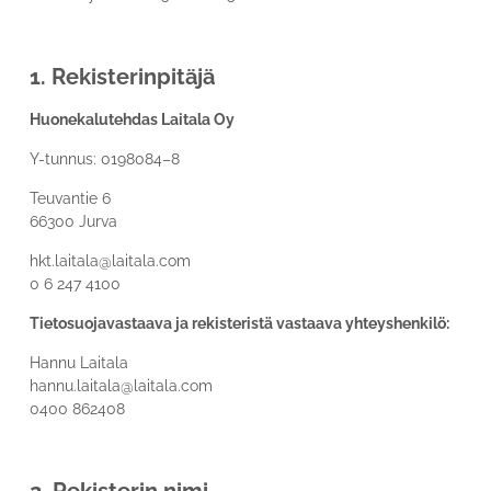
1. Rekisterinpitäjä
Huonekalutehdas Laitala Oy
Y-tunnus: 0198084–8
Teuvantie 6
66300 Jurva
hkt.laitala@laitala.com
0 6 247 4100
Tietosuojavastaava ja rekisteristä vastaava yhteyshenkilö:
Hannu Laitala
hannu.laitala@laitala.com
0400 862408
2. Rekisterin nimi