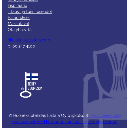
Inspiraatio
Tilaus- ja toimitusehdot
Palautukset
Maksutavat
Ota yhteyttä
hkt.laitala@laitala.com
p. 06 247 4100
© Huonekalutehdas Laitala Oy 0198084-8
Tietosuojaseloste
Evästeseloste
Verkkokaupan toimitus- sekä maksuehdot