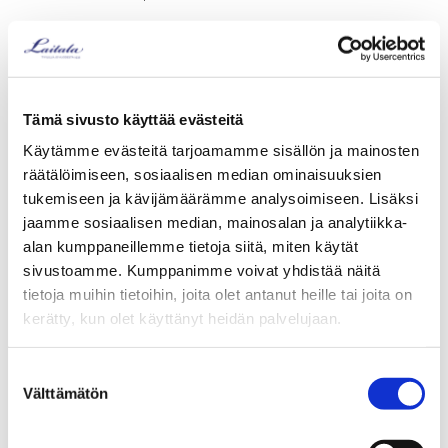
7. Tietojen luovutukset ja siirrot
Tämä sivusto käyttää evästeitä
Henkilötietoja voidaan luovuttaa sopimuskumppaneillemme,
kuten maksunvälittäjille, kuljetusyrityksille, IT-
Käytämme evästeitä tarjoamamme sisällön ja mainosten
palveluntarjoajille ja markkinointiviestinnän
räätälöimiseen, sosiaalisen median ominaisuuksien
palveluntarjoajille, jotka käsittelevät tietoja ainoastaan
tukemiseen ja kävijämäärämme analysoimiseen. Lisäksi
rekisterinpitäjän lukuun.
Luettelo käytössä olevista
jaamme sosiaalisen median, mainosalan ja analytiikka-
palveluntarjoajista toimitetaan pyynnöstä.
alan kumppaneillemme tietoja siitä, miten käytät
Tietoja ei pääsääntöisesti luovuteta EU/ETA-alueen
sivustoamme. Kumppanimme voivat yhdistää näitä
ulkopuolelle.
tietoja muihin tietoihin, joita olet antanut heille tai joita on
kerätty, kun olet käyttänyt heidän palvelujaan.
Jotkut analytiikka- ja markkinointipalvelut voivat käsitellä
henkilötietoja myös EU/ETA-alueen ulkopuolella. Näiden
tietojen siirrot tehdään aina turvallisesti, EU:n
Suostumuksen
mallisopimuslausekkeiden tai muiden lainmukaisten
Välttämätön
Katso lisätietoja käyttämistämme evästeistä
valinta
suojamekanismien mukaisesti. Henkilötietoja ei yleensä
osoitteessa
laitala.com/yhteys/evasteseloste/
.
siirretä muihin tarkoituksiin EU/ETA-alueen ulkopuolelle.